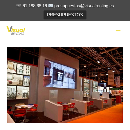
Ir
☏ 91 188 68 19
presupuestos@visualrenting.es
al
PRESUPUESTOS
contenido
Main
Men