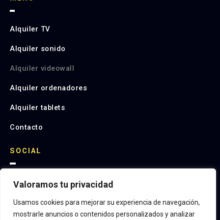
Alquiler TV
Alquiler sonido
Alquiler videowall
Alquiler ordenadores
Alquiler tablets
Contacto
SOCIAL
Valoramos tu privacidad
I
n
s
Usamos cookies para mejorar su experiencia de navegación,
t
mostrarle anuncios o contenidos personalizados y analizar