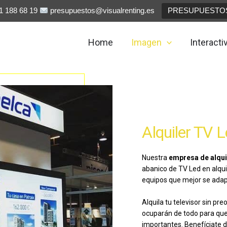
 188 68 19
presupuestos@visualrenting.es
PRESUPUESTO
Home
Imagen
Interacti
Alquiler TV 
Nuestra
empresa de alqui
abanico de TV Led en alqui
equipos que mejor se adap
Alquila tu televisor sin p
ocuparán de todo para qu
importantes. Benefíciate 